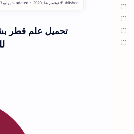
تحميل علم قطر بش
لل